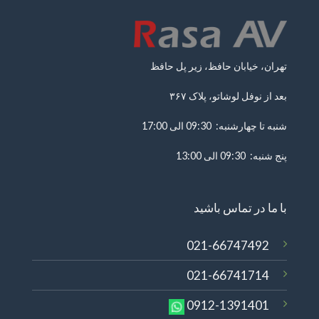
تهران، خیابان حافظ، زیر پل حافظ
بعد از نوفل لوشاتو، پلاک ۳۶۷
شنبه تا چهارشنبه: 09:30 الی 17:00
پنج شنبه: 09:30 الی 13:00
با ما در تماس باشید
021-66747492
021-66741714
0912-1391401