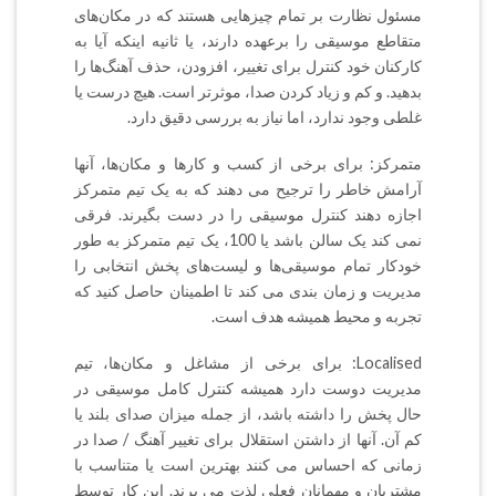
مسئول نظارت بر تمام چیزهایی هستند که در مکان‌های
متقاطع موسیقی را برعهده دارند،‌ یا ثانیه اینکه آیا به
کارکنان خود کنترل برای تغییر،‌ افزودن،‌ حذف آهنگ‌ها را
بدهید. و کم و زیاد کردن صدا، ‌موثرتر است. هیچ درست یا
غلطی وجود ندارد،‌ اما نیاز به بررسی دقیق دارد.
متمرکز: برای برخی از کسب و کارها و مکان‌ها،‌ آنها
آرامش خاطر را ترجیح می دهند که به یک تیم متمرکز
اجازه دهند کنترل موسیقی را در دست بگیرند. فرقی
نمی کند یک سالن باشد یا 100، یک تیم متمرکز به طور
خودکار تمام موسیقی‌ها و لیست‌های پخش انتخابی را
مدیریت و زمان بندی می کند تا اطمینان حاصل کنید که
تجربه و محیط همیشه هدف است.
Localised: برای برخی از مشاغل و مکان‌ها،‌ تیم
مدیریت دوست دارد همیشه کنترل کامل موسیقی در
حال پخش را داشته باشد،‌ از جمله میزان صدای بلند یا
کم آن. آن‎ها از داشتن استقلال برای تغییر آهنگ / صدا در
زمانی که احساس می کنند بهترین است یا متناسب با
مشتریان و مهمانان فعلی لذت می برند. این کار توسط