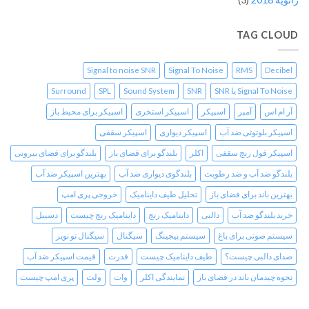
TAG CLOUD
Signal to noise SNR
Signal To Noise
RMS
Decibel
Signal To Noise یا SNR
SNR
Sound System
SPL
Surround
آر ام اس
آمپر
اسپیکر
اسپیکر استخری
اسپیکر برای محیط باز
اسپیکر بلوتوثی ضد آب
اسپیکر دیواری
اسپیکر سقفی
اسپیکر فول رنج سقفی
اکلر
بلندگو برای فضای باز
بلندگو برای فضای بیرونی
بلندگو ضد آب و ضد رطوبت
بلندگوی دیواری ضد آب
بهترین اسپیکر ضد آب
بهترین باند برای فضای باز
تحلیل طیف داینامیک
خروجی پری امپ
خرید بلندگو ضد آب
دالبی
داینامیک رنج
داینامیک رنج چیست
دسیبل
سیستم صوتی برای باغ
سیستم پیجینگ
سیگنال
سیگنال تو نویز
صدای دالبی چیست؟
طیف داینامیک چیست
قدرت
قیمت اسپیکر ضد آب
نحوه چیدمان باند در فضای باز
نمایندگی اکلر
وات
ولت
پری امپ چیست