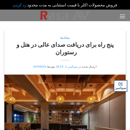
فروش محصولات اکلر با قیمت استثنایی به مدت محدود
رد کردن
رش
ه
حتوا
مقاله‌ها
پنج راه برای دریافت صدای عالی در هتل و
رستوران
ارسال شده در
سپتامبر 1, 2024
توسط
AHMADI
01
سپتامبر