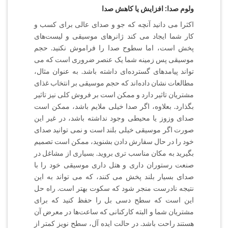
ولوم صدا: افزایش یا کاهش صدا
اکثرا می دانید آنچه که جو و صدای عالی برای کسب و
کار شما ایجاد می کند ژانرهای موسیقی و لیست‌های
پخش است،‌ اما سطوح صدا را فراموش نکنید. حجم
موسیقی پس زمینه شما یک عنصر ضروری است که می
تواند پیامدهای گسترده‌ای داشته باشد. به عنوان مثال،‌
مطالعات نشان داده‌اند که حجم موسیقی بر انتخاب غذای
مشتریان تاثیر دارد و ممکن است بر فروش کلی نیز تاثیر
بگذارد. بعلاوه، اگر صدا خیلی ملایم باشد، ممکن است
صدای وزوز یا محیطی وجود نداشته باشد، در غیر این
صورت اگر موسیقی خیلی بلند است و نمی توانید صدای
خود را در حال سفارش دادن بشنوید‌، ممکن است تصمیم
بگیرید به مکان مناسب تری بروید. بسیاری از مشاغل در
صنعت رستوران داری و هتل داری موسیقی خود را با
صدای بسیار بلند پخش می کنند‌، که می تواند به این
نتیجه نادرست منجر شود که سکوت بهتر است. راه حل
این است که سطح دسی بل را حفظ کنید که برای
مشتریان شما و البته کارکنانی که ساعت‌ها در معرض آن
هستند راحت باشد. در حالت ایده آل،‌ سطح نویز کمتر از