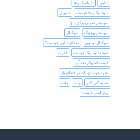
دالبی
داینامیک رنج
داینامیک رنج چیست
دسیبل
سیستم صوتی برای باغ
سیستم پیجینگ
سیگنال
سیگنال تو نویز
صدای دالبی چیست؟
طیف داینامیک چیست
قدرت
قیمت اسپیکر ضد آب
نحوه چیدمان باند در فضای باز
نمایندگی اکلر
وات
ولت
پری امپ چیست