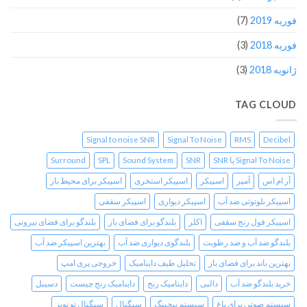
فوریه 2019
(7)
فوریه 2018
(3)
ژانویه 2018
(3)
TAG CLOUD
Signal to noise SNR
Signal To Noise
RMS
Decibel
Signal To Noise یا SNR
SNR
Sound System
SPL
Surround
آر ام اس
آمپر
اسپیکر
اسپیکر استخری
اسپیکر برای محیط باز
اسپیکر بلوتوثی ضد آب
اسپیکر دیواری
اسپیکر سقفی
اسپیکر فول رنج سقفی
اکلر
بلندگو برای فضای باز
بلندگو برای فضای بیرونی
بلندگو ضد آب و ضد رطوبت
بلندگوی دیواری ضد آب
بهترین اسپیکر ضد آب
بهترین باند برای فضای باز
تحلیل طیف داینامیک
خروجی پری امپ
خرید بلندگو ضد آب
دالبی
داینامیک رنج
داینامیک رنج چیست
دسیبل
سیستم صوتی برای باغ
سیستم پیجینگ
سیگنال
سیگنال تو نویز