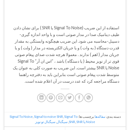
استفاده از این ضریب (Signal To Noise یا SNR ) برای نشان دادن
طیف دینامیک صدا در مدار صوتی است و با واحد اندازه گیری-
دسیبل-محاسبه می شود. این ضریب هیچگونه وابستگی به مقدار
قدرت دستگاه ( به وات ) و یا جریان الکتریسته در مدار ( ولت ) و یا
جریان مدار ( اهم ) ندارند . معمولا هرچه شدت صدای پیغام صوتی
قوی تر از نویز محیط ( یا دستگاه ) باشد ، “اس ان آر” Signal To
Noise یا SNR بیشتر است. این ضریب به صورت کلی به عنوان یک
متوسط شدت پیغام صوتی است بنابراین باید به دفترچه راهنما
دستگاه مراجعه کرد که عدد درست در آن اعلام شده است.
دسته بندی:
مقاله‌ها
برچسب ها:
Signal To
,
Signal to noise SNR
,
Signal To Noise
Noise یا SNR
SNR
,
,
سیگنال
,
سیگنال تو نویز