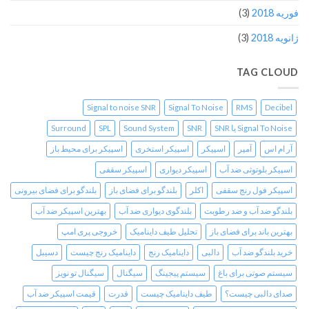
فوریه 2018
(3)
ژانویه 2018
(3)
TAG CLOUD
Signal to noise SNR
Signal To Noise
RMS
Decibel
Signal To Noise یا SNR
SNR
Sound System
SPL
Surround
آر ام اس
آمپر
اسپیکر
اسپیکر استخری
اسپیکر برای محیط باز
اسپیکر بلوتوثی ضد آب
اسپیکر دیواری
اسپیکر سقفی
اسپیکر فول رنج سقفی
اکلر
بلندگو برای فضای باز
بلندگو برای فضای بیرونی
بلندگو ضد آب و ضد رطوبت
بلندگوی دیواری ضد آب
بهترین اسپیکر ضد آب
بهترین باند برای فضای باز
تحلیل طیف داینامیک
خروجی پری امپ
خرید بلندگو ضد آب
دالبی
داینامیک رنج
داینامیک رنج چیست
دسیبل
سیستم صوتی برای باغ
سیستم پیجینگ
سیگنال
سیگنال تو نویز
صدای دالبی چیست؟
طیف داینامیک چیست
قدرت
قیمت اسپیکر ضد آب