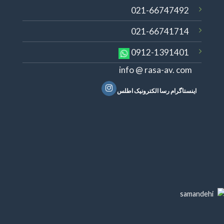
021-66747492
021-66741714
0912-1391401
info @ rasa-av. com
اینستاگرام رسا الکترونیک اطلس