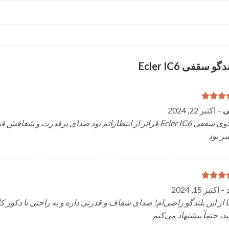
دگو سقفی Ecler IC6
از
5
از
ی
–
اکتبر 22, 2024
بلندگوی سقفی Ecler IC6 فراتر از انتظاراتم بود صدای پرقدر
ر بود
از
5
از
د
–
اکتبر 15, 2024
ا از این بلندگو راضی‌ام! صدای شفاف و قدرتی داره و به راحتی با دکور 
، حتماً پیشنهاد می‌کنم