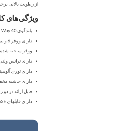
از رطوبت بالایی برخو
ویژگی‌های کل
بلندگوی Two Way 40 وات
دارای ووفر 6 و تیوتر 1اینچ
ووفر ساخته شده از
دارای ترانس ولتی 70/100 ول
دارای توری آلومین
دارای حاشیه مخفی
قابل ارائه در دو 
دارای فایلهای EASE برای استفاده در نرم افزار تحلیلی EASE