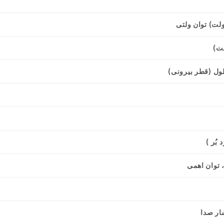
ول (قطر بیرونی)
بُر )
 توان اهمی
ار صدا