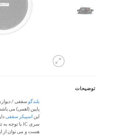
توضیحات
بلندگو
سقفی / دیواری Ecler م
پایین (اهمی) می باشد
این
اسپیکر سقفی
دارای یک ووفر 
هست و می توان از این