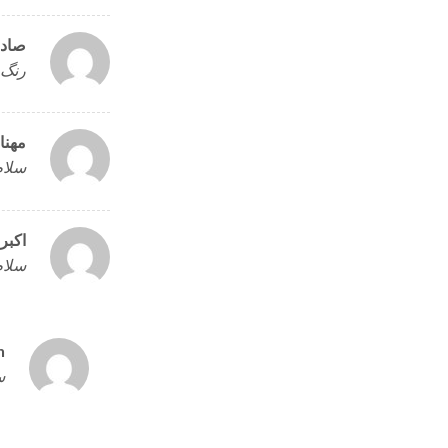
صاد
رنگ 
مهنا
سلام
اکبر
سلام
n
س