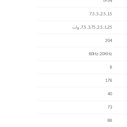
IP54
15, 2.5, 5, 7.5
1.25, 2.5, 3.75, 7.5, وات
204
80Hz-20KHz
8
178
40
73
88