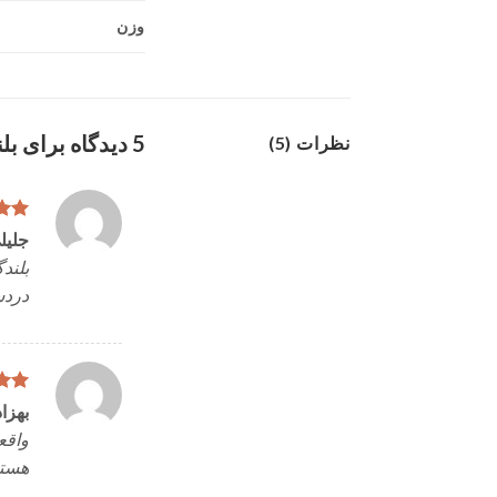
وزن
5 دیدگاه برای
بلن
نظرات (5)
امتی
جلیل
5
دردس
امتی
بهزا
5
واقع
هستید