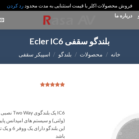
فروش محصولات اکلر با قیمت استثنایی به مدت محدود
رد کردن
درباره ما
بلندگو سقفی Ecler IC6
خانه
/
محصولات
/
بلندگو
/
اسپیکر سقفی
2
امتیازدهی
5.00
از 5
Add
در
to
امتیازدهی
wishlist
مشتری
IC6 یک بل
(ولتی) و سیستم های امپدانس پایی
باشد