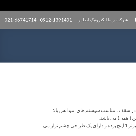
شرکت رسا الکترونیک اطلس
0912-1391401
021-66741714
ندگوی Two Way نصبی در سقف ، مناسب سیستم های امپدانس بالا
ن (اهمی) می باشد.
این بلندگو دارای یک ووفر 6 و یک تیوتر 1 اینچ بوده و دارای یک طراحی چشم نواز می