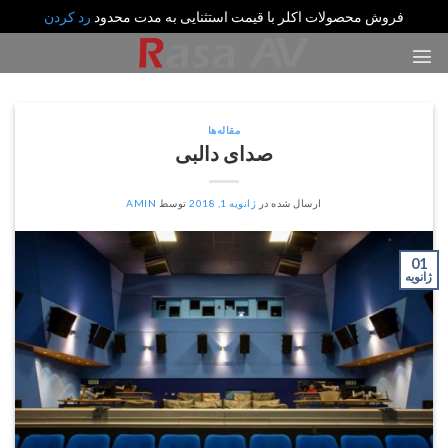
فروش محصولات اکلر با قیمت استثنایی به مدت محدود
رد کردن
رش
ه
حتوا
مقاله‌ها
صدای دالبی
ارسال شده در
ژانویه 1, 2018
توسط
AMIN
01
ژانویه