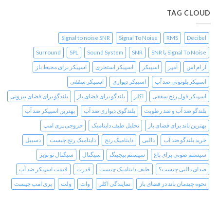
TAG CLOUD
Signal to noise SNR
Signal To Noise
RMS
Decibel
Signal To Noise یا SNR
SNR
Sound System
SPL
Surround
آر ام اس
آمپر
اسپیکر
اسپیکر استخری
اسپیکر برای محیط باز
اسپیکر بلوتوثی ضد آب
اسپیکر دیواری
اسپیکر سقفی
اسپیکر فول رنج سقفی
اکلر
بلندگو برای فضای باز
بلندگو برای فضای بیرونی
بلندگو ضد آب و ضد رطوبت
بلندگوی دیواری ضد آب
بهترین اسپیکر ضد آب
بهترین باند برای فضای باز
تحلیل طیف داینامیک
خروجی پری امپ
خرید بلندگو ضد آب
دالبی
داینامیک رنج
داینامیک رنج چیست
دسیبل
سیستم صوتی برای باغ
سیستم پیجینگ
سیگنال
سیگنال تو نویز
صدای دالبی چیست؟
طیف داینامیک چیست
قدرت
قیمت اسپیکر ضد آب
نحوه چیدمان باند در فضای باز
نمایندگی اکلر
وات
ولت
پری امپ چیست