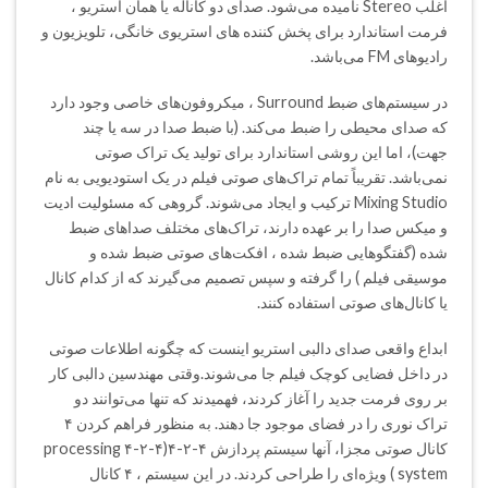
اغلب Stereo نامیده می‌شود. صدای دو کاناله یا همان استریو ،
فرمت استاندارد برای پخش کننده های استریوی خانگی، تلویزیون و
رادیوهای FM می‌باشد.
در سیستم‌های ضبط Surround ، میکروفون‌های خاصی وجود دارد
که صدای محیطی را ضبط می‌کند. (با ضبط صدا در سه یا چند
جهت)، اما این روشی استاندارد برای تولید یک تراک صوتی
نمی‌باشد. تقریباً تمام تراک‌های صوتی فیلم در یک استودیویی به نام
Mixing Studio ترکیب و ایجاد می‌شوند. گروهی که مسئولیت ادیت
و میکس صدا را بر عهده دارند، تراک‌های مختلف صدا‌های ضبط
شده (گفتگوهایی ضبط شده ، افکت‌های صوتی ضبط شده و
موسیقی فیلم ) را گرفته و سپس تصمیم می‌گیرند که از کدام کانال
یا کانال‌های صوتی استفاده کنند.
ابداع واقعی صدای دالبی استریو اینست که چگونه اطلاعات صوتی
در داخل فضایی کوچک فیلم جا می‌شوند.وقتی مهندسین دالبی کار
بر روی فرمت جدید را آغاز کردند، فهمیدند که تنها می‌توانند دو
تراک نوری را در فضای موجود جا دهند. به منظور فراهم کردن ۴
کانال صوتی مجزا، آنها سیستم پردازش ۴-۲-۴(۴-۲-۴ processing
system ) ویژه‌ای را طراحی کردند. در این سیستم ، ۴ کانال