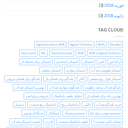
فوریه 2018
(3)
ژانویه 2018
(3)
TAG CLOUD
Signal to noise SNR
Signal To Noise
RMS
Decibel
Signal To Noise یا SNR
SNR
Sound System
SPL
Surround
آر ام اس
آمپر
اسپیکر
اسپیکر استخری
اسپیکر برای محیط باز
اسپیکر بلوتوثی ضد آب
اسپیکر دیواری
اسپیکر سقفی
اسپیکر فول رنج سقفی
اکلر
بلندگو برای فضای باز
بلندگو برای فضای بیرونی
بلندگو ضد آب و ضد رطوبت
بلندگوی دیواری ضد آب
بهترین اسپیکر ضد آب
بهترین باند برای فضای باز
تحلیل طیف داینامیک
خروجی پری امپ
خرید بلندگو ضد آب
دالبی
داینامیک رنج
داینامیک رنج چیست
دسیبل
سیستم صوتی برای باغ
سیستم پیجینگ
سیگنال
سیگنال تو نویز
صدای دالبی چیست؟
طیف داینامیک چیست
قدرت
قیمت اسپیکر ضد آب