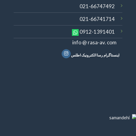
021-66747492
021-66741714
0912-1391401
info @ rasa-av. com
اینستاگرام رسا الکترونیک اطلس