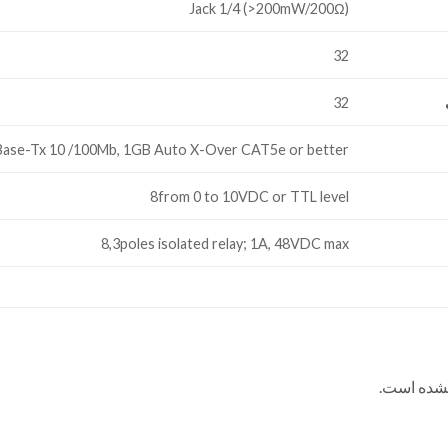
Jack 1/4 (>200mW/200Ω)
32
32
Base-Tx 10 /100Mb, 1GB Auto X-Over CAT5e or better
8from 0 to 10VDC or TTL level
8,3poles isolated relay; 1A, 48VDC max
نشده است.