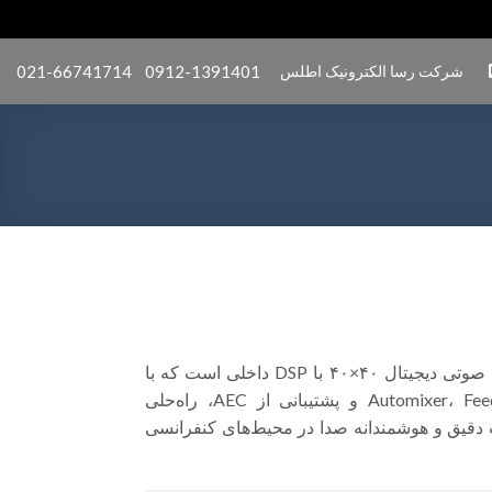
شرکت رسا الکترونیک اطلس
0912-1391401
021-66741714
MIMO4040CDN یک ماتریکس صوتی دیجیتال ۴۰×۴۰ با DSP داخلی است که با
قابلیت‌هایی نظیر Automixer، Feedback Killer و پشتیبانی از AEC، راه‌حلی
دقیق و هوشمندانه صدا در محیط‌های کنفرانسی