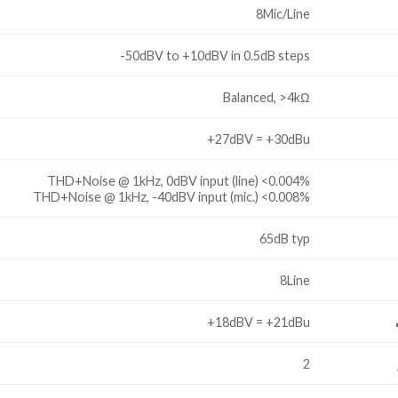
8Mic/Line
50dBV to +10dBV in 0.5dB steps-
Balanced, >4kΩ
27dBV = +30dBu+
THD+Noise @ 1kHz, 0dBV input (line) <0.004%
THD+Noise @ 1kHz, -40dBV input (mic.) <0.008%
65dB typ
8Line
18dBV = +21dBu+
2