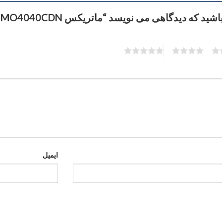
 که دیدگاهی می نویسد “ماتریکس Ecler MIMO4040CDN”
5
4
3
ایمیل