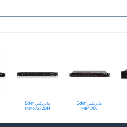
Add
Add
Add
to
to
to
wishlist
wishlist
wishli
ماتریکس Ecler
ماتریکس Ecler
Mimo7272DN
MIMO88