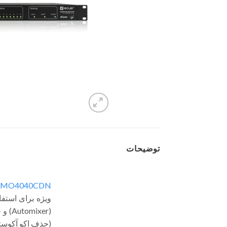
توضیحات
IMO4040CDN
ویژه برای استف
(حذف اکو آکوستیک) را برای 