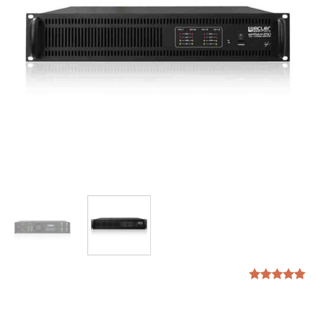
1
امتیازدهی
5.00
از 5
در