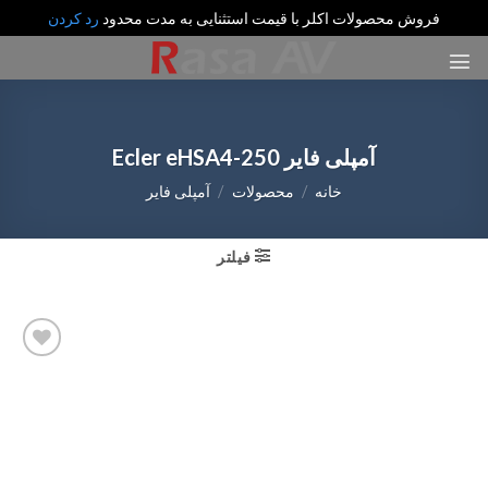
فروش محصولات اکلر با قیمت استثنایی به مدت محدود
رد کردن
رش
ه
حتوا
آمپلی فایر Ecler eHSA4-250
خانه
/
محصولات
/
آمپلی فایر
فیلتر
Add
to
wishlist