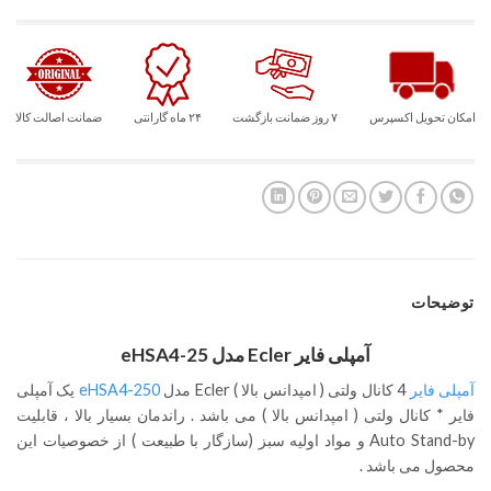
امتیازدهی
مشتری
امکان تحویل اکسپرس
۷ روز ضمانت بازگشت
۲۴ ماه گارانتی
ضمانت اصالت کالا
توضیحات
آمپلی فایر Ecler مدل eHSA4-25
آمپلی فایر
4 کانال ولتی ( امپدانس بالا ) Ecler مدل
eHSA4-250
یک آمپلی
فایر * کانال ولتی ( امپدانس بالا ) می باشد . راندمان بسیار بالا ، قابلیت
Auto Stand-by و مواد اولیه سبز (سازگار با طبیعت ) از خصوصیات این
محصول می باشد .