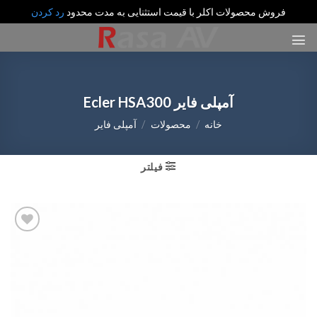
فروش محصولات اکلر با قیمت استثنایی به مدت محدود
رد کردن
رش
ه
حتوا
آمپلی فایر Ecler HSA300
خانه
/
محصولات
/
آمپلی فایر
فیلتر
Add
to
wishlist