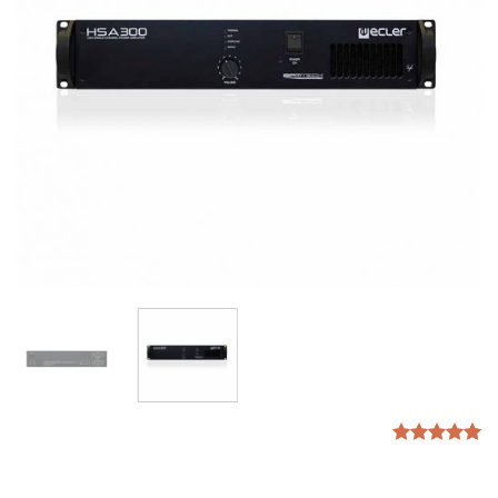
1
امتیازدهی
5.00
از 5
در