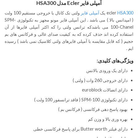
آمپلی فایر Ecler مدل HSA300
HSA300
ecler
یک
آمپلی فایر
ولتی تک کانال با خروجی مستقیم 100 ولت
( امپدانس بالا ) می باشد . این آمپلی فایر مونو مجهز به تکنولوژی SPM-
100-Chanel می باشدکه ترانس ولتی را که اکثر آمپلی فایرها از آن
استفاده کرده اند حذف کرده که به کیفیت صدای عالی و فرکانس های بم
حجیم ( که قابل مقایسه با آمپلی فایرهای ولتی کلاسیک نمی باشد ) رسیده
ایم .
ویژگی‌های کلیدی:
دارای یک ورودی بالانس
دارای خروجی 260 وات ( ولتی )
دارای اتصالات euroblock
دارای تکنولوژی SPM-100 ( فاقد ترانسفور 100 ولت )
بهبود پاسخ دهی فرکانسی ( فرکانس بم )
بهره وری بالا و وزن کم
دارای فیلتر Butter worth برای پاسخ فرکانسی خطی