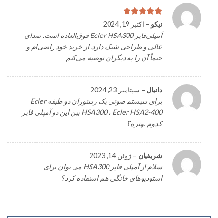
امتیاز
5
از
نیکو
–
اکتبر 19, 2024
5
آمپلی‌فایر Ecler HSA300 فوق‌العاده است. صدای
عالی و طراحی شیک دارد. از خرید خود راضی‌ام و
حتماً آن را به دیگران توصیه می‌کنم
دانیال
–
سپتامبر 23, 2024
برای سیستم صوتی یک رستوران دو طبقه Ecler
HSA300 ، Ecler HSA2-400 بین این دو آمپلی فایر
کدوم بهتره؟
شریفیان
–
ژوئن 14, 2023
سلام از آمپلی فایر HSA300 می توان برای
استودیوهای خانگی هم استفاده کرد؟