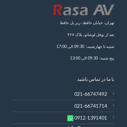
تهران، خیابان حافظ، زیر پل حافظ
بعد از نوفل لوشاتو، پلاک ۳۶۷
شنبه تا چهارشنبه: 09:30 الی 17:00
پنج شنبه: 09:30 الی 13:00
با ما در تماس باشید
021-66747492
021-66741714
0912-1391401