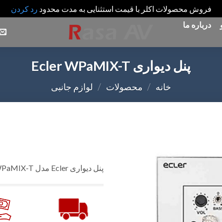
فروش محصولات اکلر با قیمت استثنایی به مدت محدود
رد کردن
درباره ما
پنل دیواری Ecler WPaMIX-T
خانه
/
محصولات
/
لوازم جانبی
Add
to
پنل دیواری Ecler مدل WPaMIX-T
wishlist