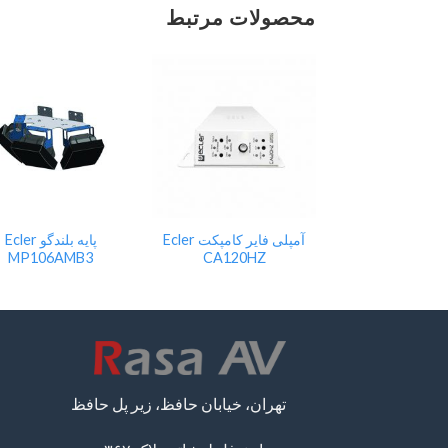
محصولات مرتبط
Add
Add
to
to
st
wishlist
wishlist
ساب اکتیو Ecler Audeo
آمپلی فایر کامپکت Ecler
پایه بلندگو Ecler
MP106AMB3
CA120HZ
SB10P21
تهران، خیابان حافظ، زیر پل حافظ