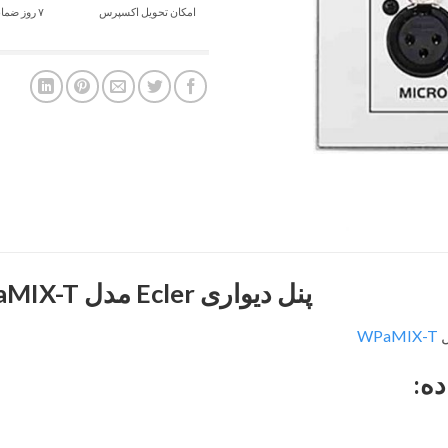
امکان تحویل اکسپرس
۷ روز ضمانت بازگشت
پنل دیواری Ecler مدل WPaMIX-T
WPaMIX-T
ده: