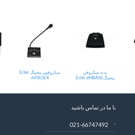
Add
Add
Add
to
to
to
wishlist
wishlist
wishli
بدنه میکروفن
میکروفون پیجینگ Ecler
پیجینگEcler eMBASE
mPAGE4
با ما در تماس باشید
021-66747492