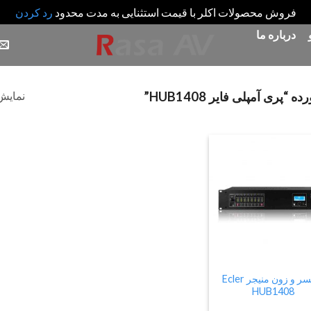
فروش محصولات اکلر با قیمت استثنایی به مدت محدود
رد کردن
درباره ما
نمایش 
ی آمپلی فایر HUB1408”
Add
to
wishlist
میکسر و زون منیجر Ecler
HUB1408