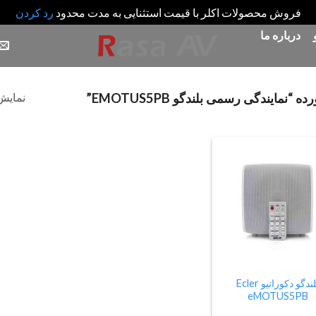
فروش محصولات اکلر با قیمت استثنایی به مدت محدود
رد کردن
درباره ما
نمایش 
ایندگی رسمی بلندگو EMOTUS5PB”
Add
to
wishlist
بلندگو دکوراتیو Ecler
eMOTUS5PB