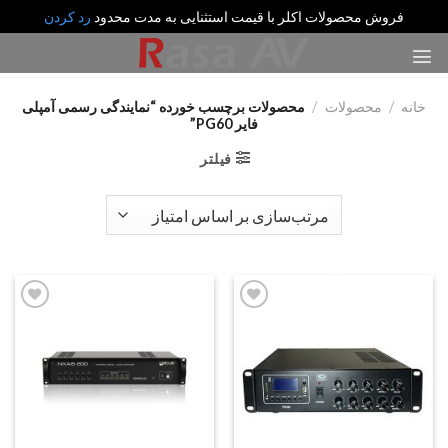
فروش محصولات اکلر با قیمت استثنایی به مدت محدود
رد کردن
رش
ه
حتوا
خانه
/
محصولات
/
محصولات برچسب خورده “نمایندگی رسمی آمپلی
فایر PG60”
فیلتر
Add
Add
to
to
wishlist
wishlist