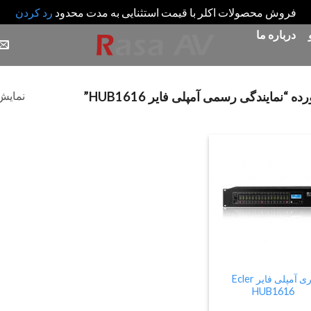
فروش محصولات اکلر با قیمت استثنایی به مدت محدود
رد کردن
درباره ما
نمایش 
مایندگی رسمی آمپلی فایر HUB1616”
Add
to
wishlist
پری آمپلی فایر Ecler
HUB1616