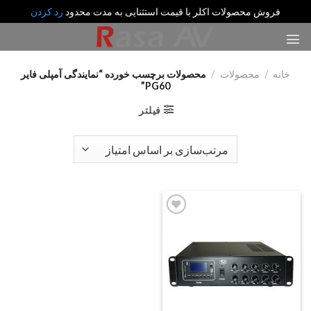
فروش محصولات اکلر با قیمت استثنایی به مدت محدود
رد کردن
رش
ه
حتوا
خانه
/
محصولات
/
محصولات برچسب خورده “نمایندگی آمپلی فایر
PG60”
فیلتر
Add
to
wishlist