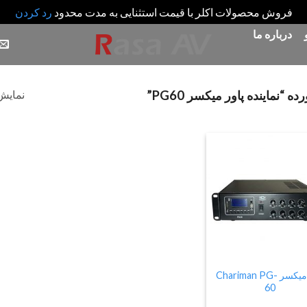
فروش محصولات اکلر با قیمت استثنایی به مدت محدود
رد کردن
درباره ما
نمایش 
ماینده پاور میکسر PG60”
Add
to
wishlist
پاور میکسر Chariman PG-
60