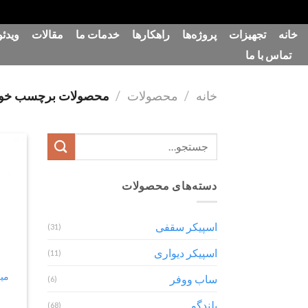
رش
خانه
تجهیزات
پروژه‌ها
راهکارها
خدمات ما
مقالات
ویدئو
ه
تماس با ما
حتوا
خانه
/
محصولات
/
محصولات برچسب خورده “م
جستجو
برای:
دسته‌های محصولات
اسپیکر سقفی
(31)
اسپیکر دیواری
(11)
ساب ووفر
(6)
بلندگو
(68)