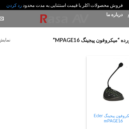
فروش محصولات اکلر با قیمت استثنایی به مدت محدود
رد کردن
درباره ما
نمایش 
یکروفون پیجینگ MPAGE16”
Add
to
wishlist
میکروفون پیجینگ Ecler
mPAGE16