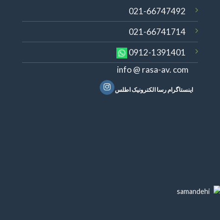
021-66747492
021-66741714
0912-1391401
info @ rasa-av. com
اینستاگرام رسا الکترونیک اطلس