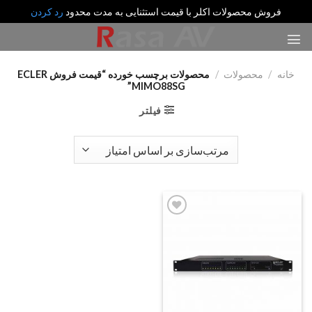
فروش محصولات اکلر با قیمت استثنایی به مدت محدود
رد کردن
رش
ه
حتوا
خانه
/
محصولات
/
محصولات برچسب خورده “قیمت فروش ECLER
MIMO88SG”
فیلتر
Add
to
wishlist