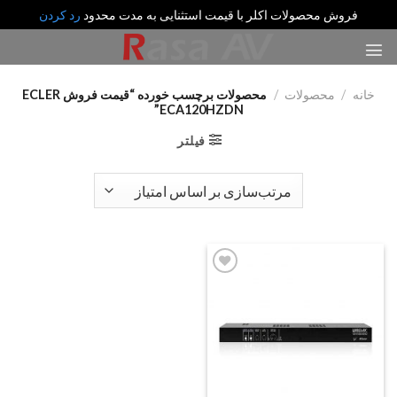
فروش محصولات اکلر با قیمت استثنایی به مدت محدود
رد کردن
رش
ه
حتوا
خانه
/
محصولات
/
محصولات برچسب خورده “قیمت فروش ECLER
ECA120HZDN”
فیلتر
Add
to
wishlist