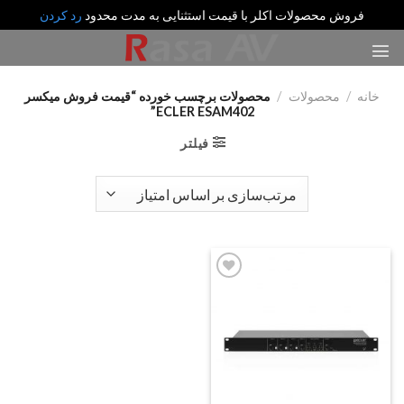
فروش محصولات اکلر با قیمت استثنایی به مدت محدود
رد کردن
رش
ه
حتوا
خانه
/
محصولات
/
محصولات برچسب خورده “قیمت فروش میکسر
ECLER ESAM402”
فیلتر
Add
to
wishlist