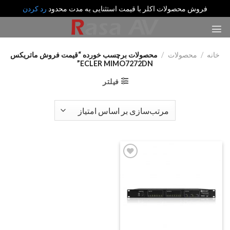
فروش محصولات اکلر با قیمت استثنایی به مدت محدود
رد کردن
رش
ه
حتوا
خانه
/
محصولات
/
محصولات برچسب خورده “قیمت فروش ماتریکس
ECLER MIMO7272DN”
فیلتر
Add
to
wishlist