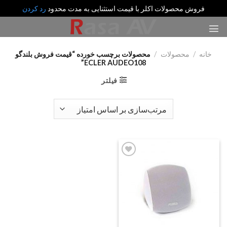
فروش محصولات اکلر با قیمت استثنایی به مدت محدود
رد کردن
رش
ه
حتوا
خانه
/
محصولات
/
محصولات برچسب خورده “قیمت فروش بلندگو
ECLER AUDEO108”
فیلتر
Add
to
wishlist