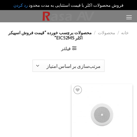
فروش محصولات اکلر با قیمت استثنایی به مدت محدود
رد کردن
رش
ه
حتوا
خانه
/
محصولات
/
محصولات برچسب خورده “قیمت فروش اسپیکر
اکلر EIC52MS”
فیلتر
Add
to
wishlist