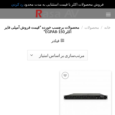
فروش محصولات اکلر با قیمت استثنایی به مدت محدود
رد کردن
رش
ه
حتوا
خانه
/
محصولات
/
محصولات برچسب خورده “قیمت فروش آمپلی فایر
اکلر EGPA8-150”
فیلتر
Add
to
wishlist