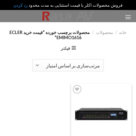
فروش محصولات اکلر با قیمت استثنایی به مدت محدود
رد کردن
رش
ه
حتوا
خانه
/
محصولات
/
محصولات برچسب خورده “قیمت خرید ECLER
EMIMO1616”
فیلتر
Add
to
wishlist