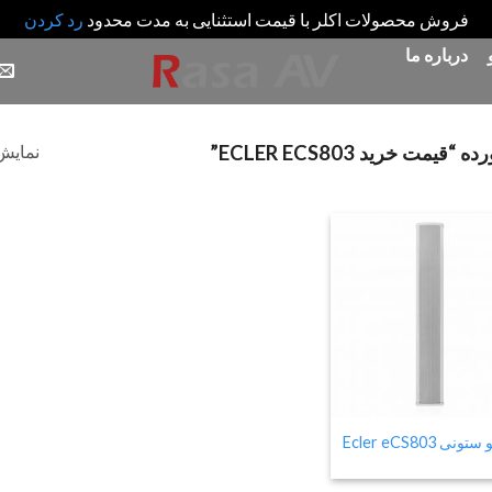
فروش محصولات اکلر با قیمت استثنایی به مدت محدود
رد کردن
درباره ما
نمایش 
 خرید ECLER ECS803”
Add
to
wishlist
ونی Ecler eCS803