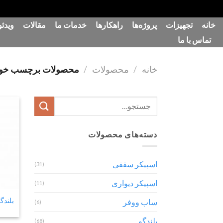
رش
خانه
تجهیزات
پروژه‌ها
راهکارها
خدمات ما
مقالات
ویدئو
ه
تماس با ما
حتوا
خانه
/
محصولات
/
محصولات برچسب خورده “قیمت
جستجو
برای:
دسته‌های محصولات
اسپیکر سقفی
(31)
اسپیکر دیواری
(11)
بلندگو ست
ساب ووفر
(6)
بلندگو
(68)