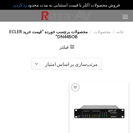
فروش محصولات اکلر با قیمت استثنایی به مدت محدود
رد کردن
رش
ه
حتوا
خانه
/
محصولات
/
محصولات برچسب خورده “قیمت خرید ECLER
DN44BOB”
فیلتر
Add
to
wishlist