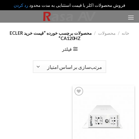
فروش محصولات اکلر با قیمت استثنایی به مدت محدود
رد کردن
رش
ه
حتوا
خانه
/
محصولات
/
محصولات برچسب خورده “قیمت خرید ECLER
CA120HZ”
فیلتر
Add
to
wishlist