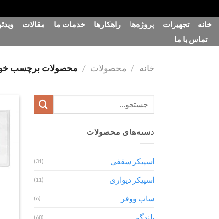
رش
خانه
تجهیزات
پروژه‌ها
راهکارها
خدمات ما
مقالات
ویدئو
ه
تماس با ما
حتوا
خانه
/
محصولات
/
محصولات برچسب خورده “قی
جستجو
برای:
دسته‌های محصولات
اسپیکر سقفی
(31)
اسپیکر دیواری
(11)
ساب ووفر
(6)
بلندگو
(68)