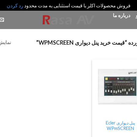
فروش محصولات اکلر با قیمت استثنایی به مدت محدود
رد کردن
درباره ما
نمایش 
مت خرید پنل دیواری WPMSCREEN”
Add
to
wishlist
پنل دیواری Ecler
WPmSCREEN