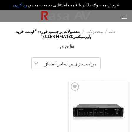
فروش محصولات اکلر با قیمت استثنایی به مدت محدود
رد کردن
رش
ه
حتوا
خانه
/
محصولات
/
محصولات برچسب خورده “قیمت خرید
پاورمیکسرECLER HMA180”
فیلتر
Add
to
wishlist