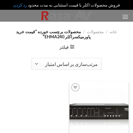
فروش محصولات اکلر با قیمت استثنایی به مدت محدود
رد کردن
رش
ه
حتوا
خانه
/
محصولات
/
محصولات برچسب خورده “قیمت خرید
پاورمیکسراکلر EHMA240”
فیلتر
Add
to
wishlist