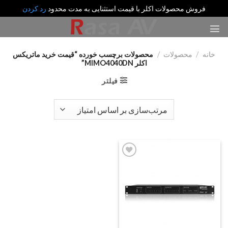
فروش محصولات اکلر با قیمت استثنایی به مدت محدود
رد کردن
رش
ه
حتوا
خانه
/
محصولات
/
محصولات برچسب خورده “قیمت خرید ماتریکس
اکلر MIMO4040DN”
فیلتر
Add
to
wishlist