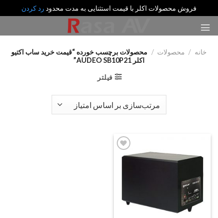
فروش محصولات اکلر با قیمت استثنایی به مدت محدود
رد کردن
رش
ه
حتوا
خانه
/
محصولات
/
محصولات برچسب خورده “قیمت خرید ساب اکتیو
اکلر AUDEO SB10P21”
فیلتر
Add
to
wishlist