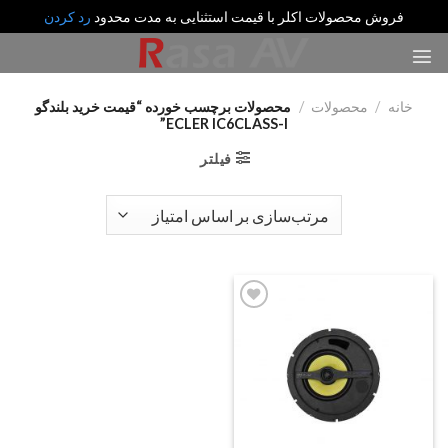
فروش محصولات اکلر با قیمت استثنایی به مدت محدود
رد کردن
رش
ه
حتوا
خانه
/
محصولات
/
محصولات برچسب خورده “قیمت خرید بلندگو
ECLER IC6CLASS-I”
فیلتر
Add
to
wishlist