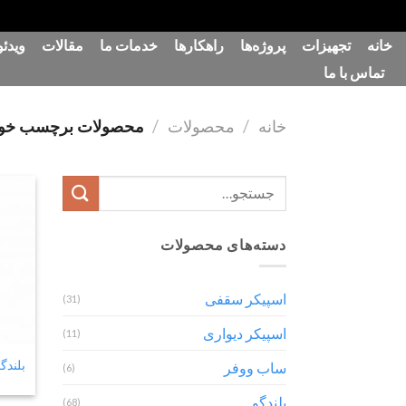
رش
خانه
تجهیزات
پروژه‌ها
راهکارها
خدمات ما
مقالات
ویدئو
ه
تماس با ما
حتوا
خانه
/
محصولات
/
محصولات برچسب خورده “قیمت
جستجو
برای:
دسته‌های محصولات
اسپیکر سقفی
(31)
اسپیکر دیواری
(11)
بلندگو ست
ساب ووفر
(6)
بلندگو
(68)