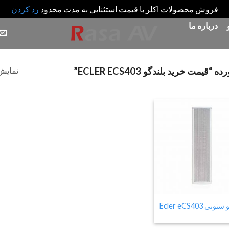
فروش محصولات اکلر با قیمت استثنایی به مدت محدود
رد کردن
درباره ما
نمایش 
 خرید بلندگو ECLER ECS403”
Add
to
wishlist
ونی Ecler eCS403