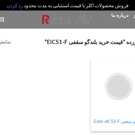
فروش محصولات اکلر با قیمت استثنایی به مدت محدود
رد کردن
درباره ما
نمایش 
یمت خرید بلندگو سقفی EIC51-F”
Add
to
wishlist
فی Ecler elC51-F