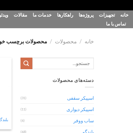
رش
خانه
تجهیزات
پروژه‌ها
راهکارها
خدمات ما
مقالات
ویدئو
ه
تماس با ما
حتوا
خانه
/
محصولات
/
محصولات برچسب خورده “ق
جستجو
برای:
دسته‌های محصولات
اسپیکر سقفی
(31)
اسپیکر دیواری
(11)
بلندگو سق
ساب ووفر
(6)
بلندگو
(68)