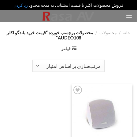
فروش محصولات اکلر با قیمت استثنایی به مدت محدود
رد کردن
رش
ه
حتوا
خانه
/
محصولات
/
محصولات برچسب خورده “قیمت خرید بلندگو اکلر
AUDEO108”
فیلتر
Add
to
wishlist