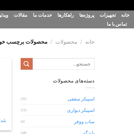
رش
خانه
تجهیزات
پروژه‌ها
راهکارها
خدمات ما
مقالات
ویدئو
ه
تماس با ما
حتوا
خانه
/
محصولات
/
محصولات برچسب خورده “ق
جستجو
برای:
دسته‌های محصولات
اسپیکر سقفی
(31)
اسپیکر دیواری
(11)
بلندگو 
ساب ووفر
(6)
بلندگو
(68)