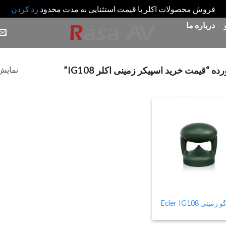
فروش محصولات اکلر با قیمت استثنایی به مدت محدود
رد کردن
درباره ما
نمایش 
یمت خرید اسپیکر زمینی اکلر IG108”
Add
to
wishlist
زمینی Ecler IG108