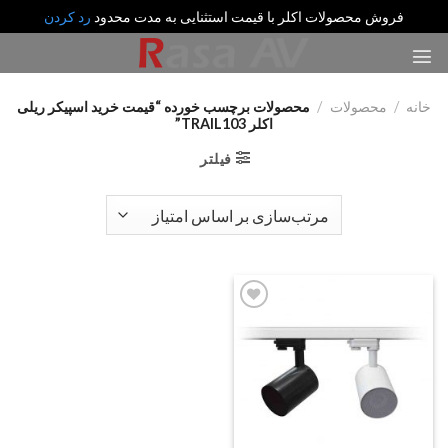
فروش محصولات اکلر با قیمت استثنایی به مدت محدود
رد کردن
رش
ه
حتوا
خانه
/
محصولات
/
محصولات برچسب خورده “قیمت خرید اسپیکر ریلی
اکلر TRAIL103”
فیلتر
Add
to
wishlist