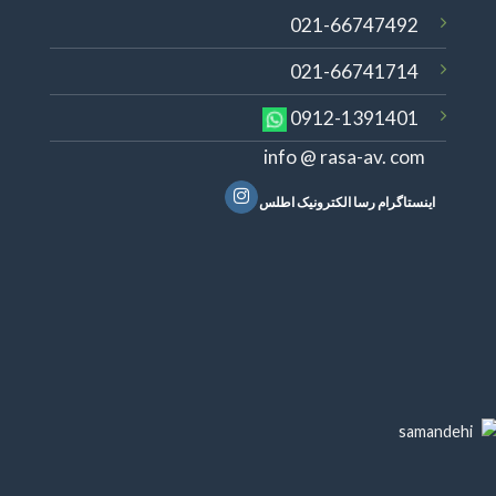
021-66747492
021-66741714
0912-1391401
info @ rasa-av. com
اینستاگرام رسا الکترونیک اطلس