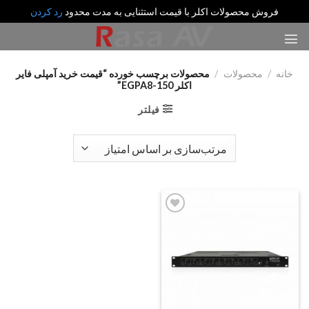
فروش محصولات اکلر با قیمت استثنایی به مدت محدود
رد کردن
رش
ه
حتوا
خانه
/
محصولات
/
محصولات برچسب خورده “قیمت خرید آمپلی فایر
اکلر EGPA8-150”
فیلتر
Add
to
wishlist