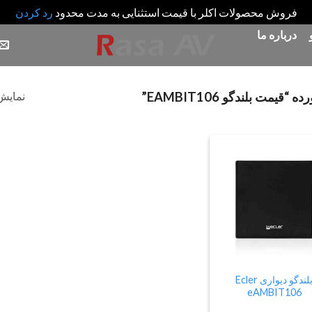
فروش محصولات اکلر با قیمت استثنایی به مدت محدود
رد کردن
درباره ما
نمایش 
ت بلندگو EAMBIT106”
Add
to
wishlist
بلندگو دیواری Ecler
eAMBIT106