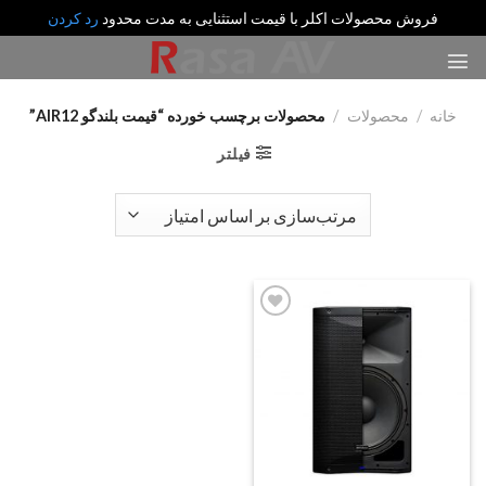
فروش محصولات اکلر با قیمت استثنایی به مدت محدود
رد کردن
رش
ه
حتوا
خانه
/
محصولات
/
محصولات برچسب خورده “قیمت بلندگو AIR12”
فیلتر
Add
to
wishlist