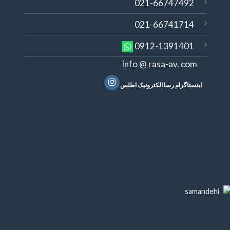
021-66747492
021-66741714
0912-1391401
info @ rasa-av. com
اینستاگرام رسا الکترونیک اطلس