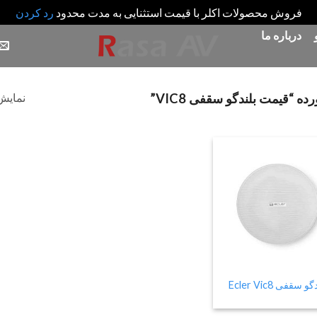
فروش محصولات اکلر با قیمت استثنایی به مدت محدود
رد کردن
درباره ما
نمایش 
قیمت بلندگو سقفی VIC8”
Add
to
wishlist
و سقفی Ecler Vic8