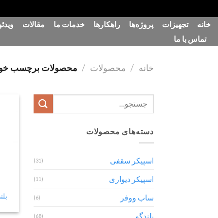
رش
خانه
تجهیزات
پروژه‌ها
راهکارها
خدمات ما
مقالات
ویدئو
ه
تماس با ما
حتوا
خانه
/
محصولات
/
محصولات برچسب خورده “
جستجو
برای:
دسته‌های محصولات
اسپیکر سقفی
(31)
اسپیکر دیواری
(11)
بلندگو 10
ساب ووفر
(6)
بلندگو
(68)