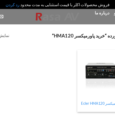
فروش محصولات اکلر با قیمت استثنایی به مدت محدود
رد کردن
درباره ما
نمایش 
رید پاورمیکسر HMA120”
Add
to
wishlist
 Ecler HMA120