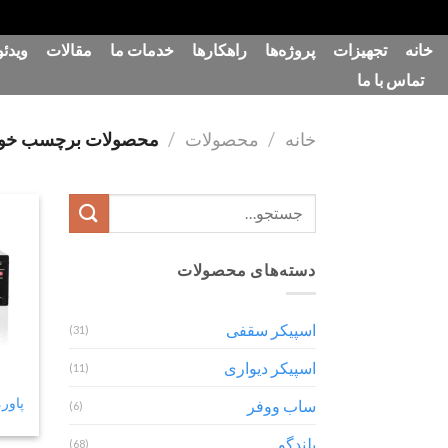
رش
خانه
تجهیزات
پروژه‌ها
راهکارها
خدمات ما
مقالات
ویدئو
ه
تماس با ما
حتوا
خانه
/
محصولات
/
محصولات برچسب خورده “خ
جستجو
برای:
دسته‌های محصولات
اسپیکر سقفی
(31)
اسپیکر دیواری
(11)
پاورمیکسر
ساب ووفر
(6)
بلندگو
(68)