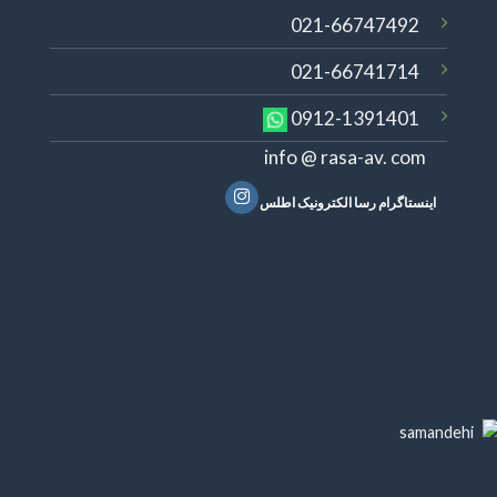
021-66747492
021-66741714
0912-1391401
info @ rasa-av. com
اینستاگرام رسا الکترونیک اطلس