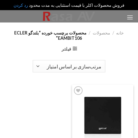
فروش محصولات اکلر با قیمت استثنایی به مدت محدود
رد کردن
رش
ه
حتوا
خانه
/
محصولات
/
محصولات برچسب خورده “بلندگو ECLER
EAMBIT106”
فیلتر
Add
to
wishlist