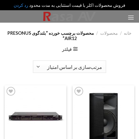
فروش محصولات اکلر با قیمت استثنایی به مدت محدود
رد کردن
رش
ه
حتوا
خانه
/
محصولات
/
محصولات برچسب خورده “بلندگوی PRESONUS
AIR12”
فیلتر
Add
Add
to
to
wishlist
wishlist