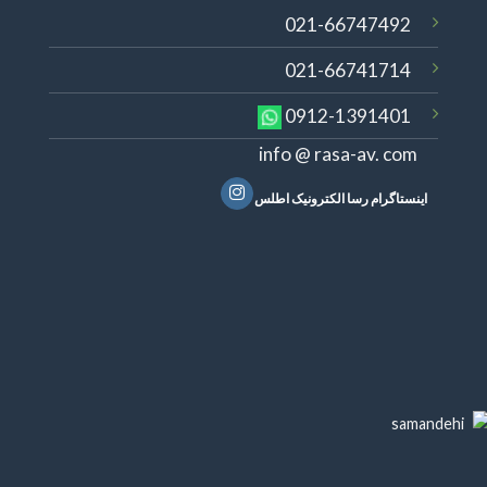
021-66747492
021-66741714
0912-1391401
info @ rasa-av. com
اینستاگرام رسا الکترونیک اطلس