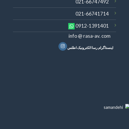
021-66747492
021-66741714
0912-1391401
info @ rasa-av. com
اینستاگرام رسا الکترونیک اطلس